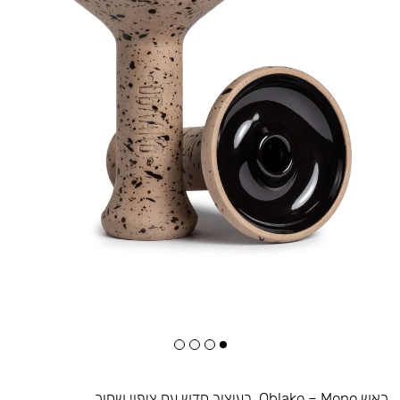
ראש Oblako – Mono. בעיצוב חדש עם ציפוי שחור.