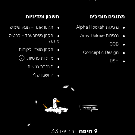
מתוגים מובילים
חשבון ומדיניות
נרגילות Alpha Hookah
תקנון אתר – תנאי שימוש
נרגילות Amy Deluxe
תקנון גיפטכארד – כרטיס
מתנה
HOOB
תקנון מועדון לקוחות
Conceptic Design
מדיניות פרטיות
?
DSH
הצהרת נגישות
החשבון שלי
חיפה
דרך יפו 33