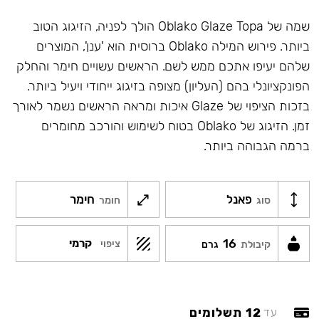
שמה של Oblako Glaze Topa הולך לפניה, הזיגוג הטוב
ביותר. פירוש המילה Oblako ברוסית הוא 'ענן', המוצרים
שלהם יעיפו אתכם ממש לשם. הראשים עשויים חימר והחלק
הפונקציונלי בהם (העליון) מצופה בזיגוג ייחודי ויעיל ביותר.
בזכות הציפוי של Glaze איכות ומראה הראשים נשמר לאורך
זמן. הזיגוג של Oblako בטוח לשימוש והורכב מחומרים
ברמה הגבוהה ביותר.
פאנל
חימר
סוג
חומר
16
קרמי
ציפוי
קיבולת
גרם
12 תשלומים
עד