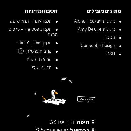
מתוגים מובילים
חשבון ומדיניות
נרגילות Alpha Hookah
תקנון אתר – תנאי שימוש
נרגילות Amy Deluxe
תקנון גיפטכארד – כרטיס
מתנה
HOOB
תקנון מועדון לקוחות
Conceptic Design
מדיניות פרטיות
?
DSH
הצהרת נגישות
החשבון שלי
חיפה
דרך יפו 33
כרמיאל
נשיאי ישראל 9