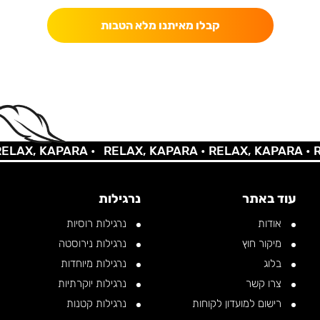
קבלו מאיתנו מלא הטבות
AX, KAPARA •
RELAX, KAPARA •
RELAX, KAPARA •
REL
עוד באתר
נרגילות
אודות
נרגילות רוסיות
מיקור חוץ
נרגילות נירוסטה
בלוג
נרגילות מיוחדות
צרו קשר
נרגילות יוקרתיות
רישום למועדון לקוחות
נרגילות קטנות