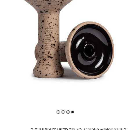
ראש Oblako – Mono. בעיצוב חדש עם ציפוי שחור.