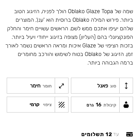
שמה של Oblako Glaze Topa הולך לפניה, הזיגוג הטוב
ביותר. פירוש המילה Oblako ברוסית הוא 'ענן', המוצרים
שלהם יעיפו אתכם ממש לשם. הראשים עשויים חימר והחלק
הפונקציונלי בהם (העליון) מצופה בזיגוג ייחודי ויעיל ביותר.
בזכות הציפוי של Glaze איכות ומראה הראשים נשמר לאורך
זמן. הזיגוג של Oblako בטוח לשימוש והורכב מחומרים
ברמה הגבוהה ביותר.
פאנל
חימר
סוג
חומר
16
קרמי
ציפוי
קיבולת
גרם
12 תשלומים
עד