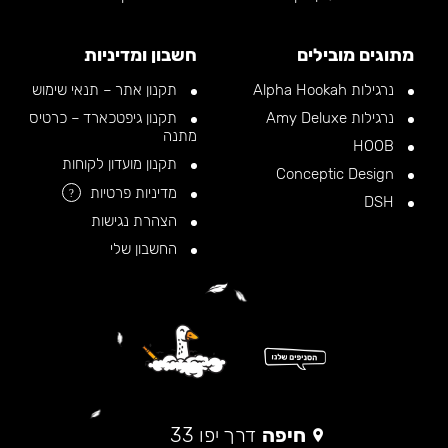
מתוגים מובילים
חשבון ומדיניות
נרגילות Alpha Hookah
תקנון אתר – תנאי שימוש
נרגילות Amy Deluxe
תקנון גיפטכארד – כרטיס
מתנה
HOOB
תקנון מועדון לקוחות
Conceptic Design
מדיניות פרטיות
?
DSH
הצהרת נגישות
החשבון שלי
חיפה
דרך יפו 33