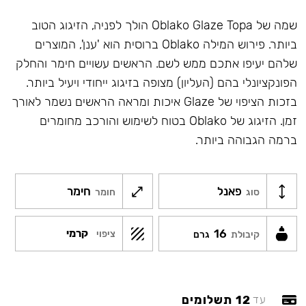
שמה של Oblako Glaze Topa הולך לפניה, הזיגוג הטוב
ביותר. פירוש המילה Oblako ברוסית הוא 'ענן', המוצרים
שלהם יעיפו אתכם ממש לשם. הראשים עשויים חימר והחלק
הפונקציונלי בהם (העליון) מצופה בזיגוג ייחודי ויעיל ביותר.
בזכות הציפוי של Glaze איכות ומראה הראשים נשמר לאורך
זמן. הזיגוג של Oblako בטוח לשימוש והורכב מחומרים
ברמה הגבוהה ביותר.
פאנל
חימר
סוג
חומר
16
קרמי
ציפוי
קיבולת
גרם
12 תשלומים
עד