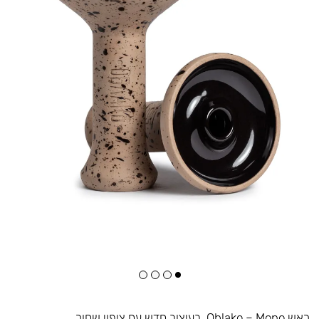
ראש Oblako – Mono. בעיצוב חדש עם ציפוי שחור.