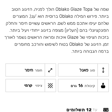
שמה של Oblako Glaze Topa הולך לפניה, הזיגוג הטוב
ביותר. פירוש המילה Oblako ברוסית הוא 'ענן', המוצרים
שלהם יעיפו אתכם ממש לשם. הראשים עשויים חימר והחלק
הפונקציונלי בהם (העליון) מצופה בזיגוג ייחודי ויעיל ביותר.
בזכות הציפוי של Glaze איכות ומראה הראשים נשמר לאורך
זמן. הזיגוג של Oblako בטוח לשימוש והורכב מחומרים
ברמה הגבוהה ביותר.
פאנל
חימר
סוג
חומר
16
קרמי
ציפוי
קיבולת
גרם
12 תשלומים
עד