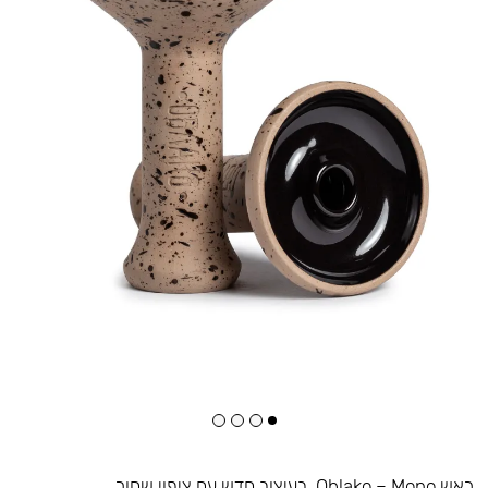
ראש Oblako – Mono. בעיצוב חדש עם ציפוי שחור.