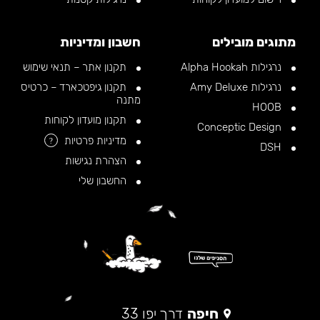
מתוגים מובילים
חשבון ומדיניות
נרגילות Alpha Hookah
תקנון אתר – תנאי שימוש
נרגילות Amy Deluxe
תקנון גיפטכארד – כרטיס
מתנה
HOOB
תקנון מועדון לקוחות
Conceptic Design
מדיניות פרטיות
?
DSH
הצהרת נגישות
החשבון שלי
חיפה
דרך יפו 33