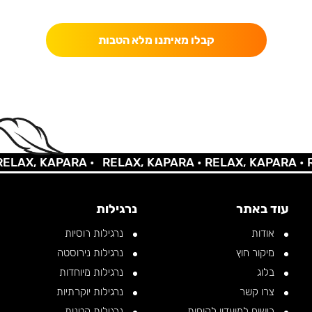
כאן מקבלים יותר — הטבות, עדכונים והפתעות בלעדיות.
קבלו מאיתנו מלא הטבות
AX, KAPARA •
RELAX, KAPARA •
RELAX, KAPARA •
REL
עוד באתר
נרגילות
אודות
נרגילות רוסיות
מיקור חוץ
נרגילות נירוסטה
בלוג
נרגילות מיוחדות
צרו קשר
נרגילות יוקרתיות
רישום למועדון לקוחות
נרגילות קטנות