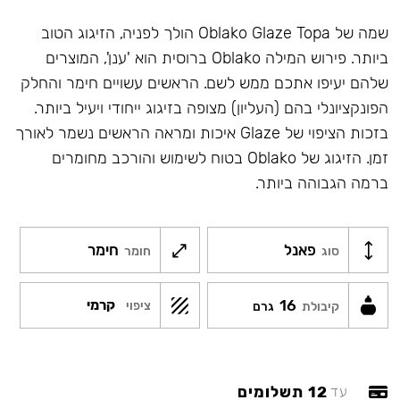
שמה של Oblako Glaze Topa הולך לפניה, הזיגוג הטוב
ביותר. פירוש המילה Oblako ברוסית הוא 'ענן', המוצרים
שלהם יעיפו אתכם ממש לשם. הראשים עשויים חימר והחלק
הפונקציונלי בהם (העליון) מצופה בזיגוג ייחודי ויעיל ביותר.
בזכות הציפוי של Glaze איכות ומראה הראשים נשמר לאורך
זמן. הזיגוג של Oblako בטוח לשימוש והורכב מחומרים
ברמה הגבוהה ביותר.
פאנל
חימר
סוג
חומר
16
קרמי
ציפוי
קיבולת
גרם
12 תשלומים
עד