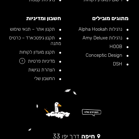
מתוגים מובילים
חשבון ומדיניות
נרגילות Alpha Hookah
תקנון אתר – תנאי שימוש
נרגילות Amy Deluxe
תקנון גיפטכארד – כרטיס
מתנה
HOOB
תקנון מועדון לקוחות
Conceptic Design
מדיניות פרטיות
?
DSH
הצהרת נגישות
החשבון שלי
חיפה
דרך יפו 33