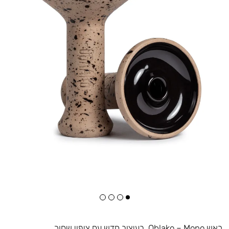
ראש Oblako – Mono. בעיצוב חדש עם ציפוי שחור.