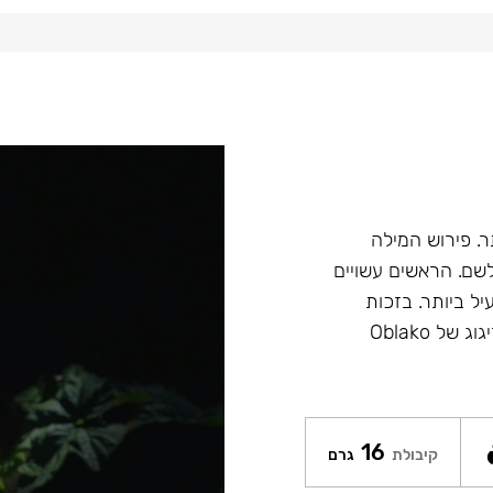
הטוב ביותר. פירוש המילה
ש לשם. הראשים עשויים
יל ביותר. בזכות
הציפוי של Glaze איכות ומראה הראשים נשמר לאורך זמן. הזיגוג של Oblako
16
קיבולת
גרם