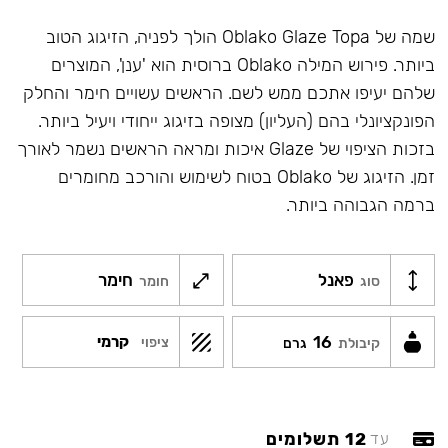
שמה של Oblako Glaze Topa הולך לפניה, הזיגוג הטוב
ביותר. פירוש המילה Oblako ברוסית הוא 'ענן', המוצרים
שלהם יעיפו אתכם ממש לשם. הראשים עשויים חימר והחלק
הפונקציונלי בהם (העליון) מצופה בזיגוג ייחודי ויעיל ביותר.
בזכות הציפוי של Glaze איכות ומראה הראשים נשמר לאורך
זמן. הזיגוג של Oblako בטוח לשימוש והורכב מחומרים
ברמה הגבוהה ביותר.
פאנל
חימר
סוג
חומר
16
קרמי
ציפוי
קיבולת
גרם
12 תשלומים
עד