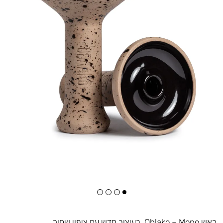
ראש Oblako – Mono. בעיצוב חדש עם ציפוי שחור.