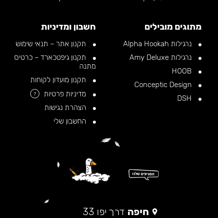
מתוגים מובילים
חשבון ומדיניות
נרגילות Alpha Hookah
תקנון אתר – תנאי שימוש
נרגילות Amy Deluxe
תקנון גיפטכארד – כרטיס
מתנה
HOOB
תקנון מועדון לקוחות
Conceptic Design
מדיניות פרטיות
?
DSH
הצהרת נגישות
החשבון שלי
חיפה
דרך יפו 33