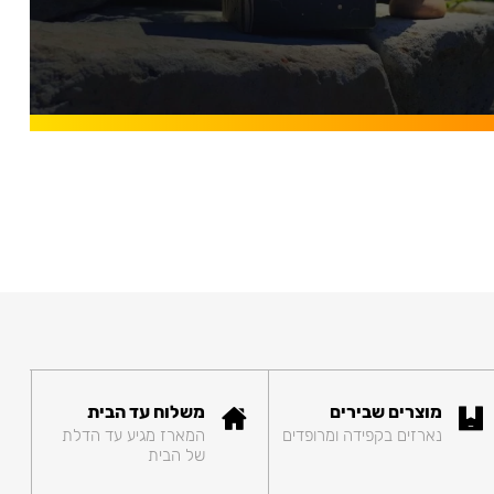
מוצרים שבירים
משלוח עד הבית
נארזים בקפידה ומרופדים
המארז מגיע עד הדלת
של הבית