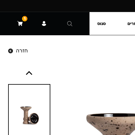
1
רים
סנוס
חזרה