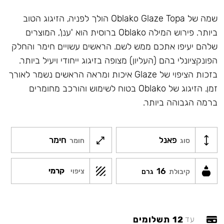
שמה של Oblako Glaze Topa הולך לפניה, הזיגוג הטוב
ביותר. פירוש המילה Oblako ברוסית הוא 'ענן', המוצרים
שלהם יעיפו אתכם ממש לשם. הראשים עשויים חימר והחלק
הפונקציונלי בהם (העליון) מצופה בזיגוג ייחודי ויעיל ביותר.
בזכות הציפוי של Glaze איכות ומראה הראשים נשמר לאורך
זמן. הזיגוג של Oblako בטוח לשימוש והורכב מחומרים
ברמה הגבוהה ביותר.
פאנל
חימר
סוג
חומר
16
קרמי
ציפוי
קיבולת
גרם
12 תשלומים
עד