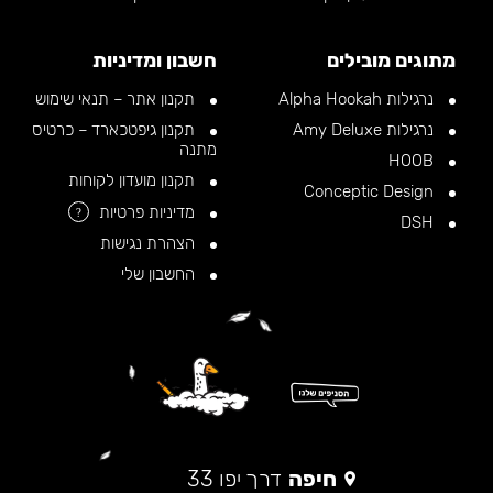
מתוגים מובילים
חשבון ומדיניות
נרגילות Alpha Hookah
תקנון אתר – תנאי שימוש
נרגילות Amy Deluxe
תקנון גיפטכארד – כרטיס
מתנה
HOOB
תקנון מועדון לקוחות
Conceptic Design
מדיניות פרטיות
?
DSH
הצהרת נגישות
החשבון שלי
חיפה
דרך יפו 33