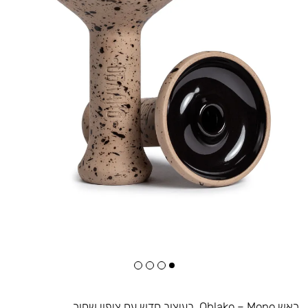
ראש Oblako – Mono. בעיצוב חדש עם ציפוי שחור.