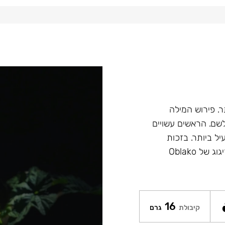
הטוב ביותר. פירוש המילה
ש לשם. הראשים עשויים
יל ביותר. בזכות
הציפוי של Glaze איכות ומראה הראשים נשמר לאורך זמן. הזיגוג של Oblako
16
קיבולת
גרם