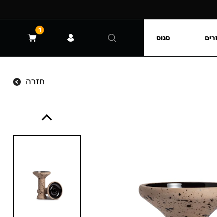
1
רים
סנוס
חזרה