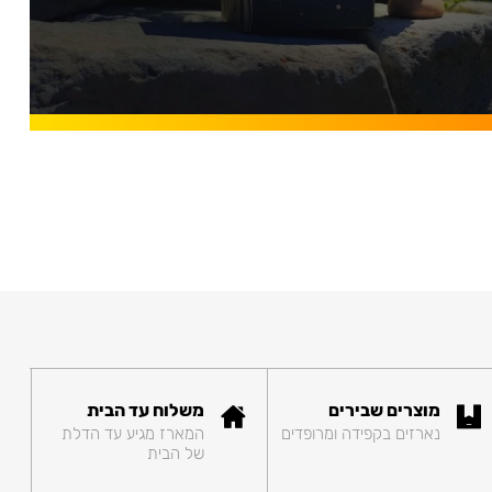
מוצרים שבירים
משלוח עד הבית
נארזים בקפידה ומרופדים
המארז מגיע עד הדלת
של הבית