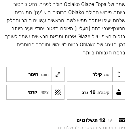
שמה של Oblako Glaze Topa הולך לפניה, הזיגוג הטוב
ביותר. פירוש המילה Oblako ברוסית הוא 'ענן', המוצרים
שלהם יעיפו אתכם ממש לשם. הראשים עשויים חימר והחלק
הפונקציונלי בהם (העליון) מצופה בזיגוג ייחודי ויעיל ביותר.
בזכות הציפוי של Glaze איכות ומראה הראשים נשמר לאורך
זמן. הזיגוג של Oblako בטוח לשימוש והורכב מחומרים
ברמה הגבוהה ביותר.
קילר
חימר
סוג
חומר
18
קרמי
ציפוי
קיבולת
גרם
12 תשלומים
עד
ניתן לפרוס את הקנייה לתשלומים