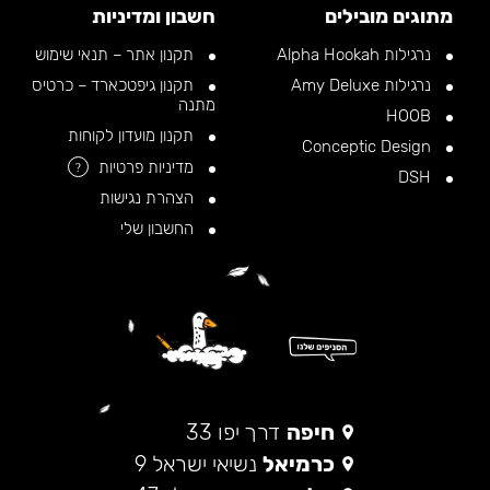
מתוגים מובילים
חשבון ומדיניות
נרגילות Alpha Hookah
תקנון אתר – תנאי שימוש
נרגילות Amy Deluxe
תקנון גיפטכארד – כרטיס
מתנה
HOOB
תקנון מועדון לקוחות
Conceptic Design
מדיניות פרטיות
?
DSH
הצהרת נגישות
החשבון שלי
חיפה
דרך יפו 33
כרמיאל
נשיאי ישראל 9