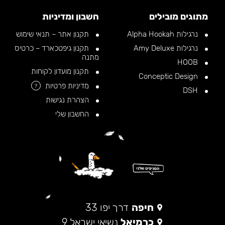
מתוגים מובילים
חשבון ומדיניות
נרגילות Alpha Hookah
תקנון אתר – תנאי שימוש
נרגילות Amy Deluxe
תקנון גיפטכארד – כרטיס
מתנה
HOOB
תקנון מועדון לקוחות
Conceptic Design
מדיניות פרטיות
?
DSH
הצהרת נגישות
החשבון שלי
חיפה
דרך יפו 33
כרמיאל
נשיאי ישראל 9