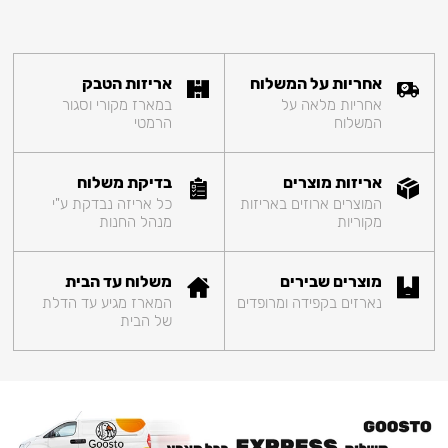
אחריות על המשלוח
אריזות הטבק
אחריות מלאה על
במארז מקורי וסגור
המשלוח
הרמטי
אריזות מוצרים
בדיקת משלוח
המוצרים ארוזים באריזות
כל אריזה נבדקת ע"י
מקוריות
מנהל החנות
מוצרים שבירים
משלוח עד הבית
נארזים בקפידה ומרופדים
המארז מגיע עד הדלת
של הבית