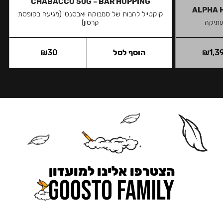
CHABACCO 50G – BAR HOPPING
ALPHA H
קוקטייל להבות של סמבוקה ואבסנט' (מגיעה בקופסת
עתיקה
קרטון)
1,3
₪
הוסף לסל
30
₪
הצטרפו אלינו למועדון
כאן מקבלים יותר — הטבות, עדכונים והפתעות בלעדיות.