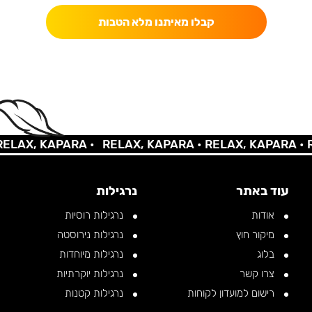
קבלו מאיתנו מלא הטבות
AX, KAPARA •
RELAX, KAPARA •
RELAX, KAPARA •
REL
עוד באתר
נרגילות
אודות
נרגילות רוסיות
מיקור חוץ
נרגילות נירוסטה
בלוג
נרגילות מיוחדות
צרו קשר
נרגילות יוקרתיות
רישום למועדון לקוחות
נרגילות קטנות