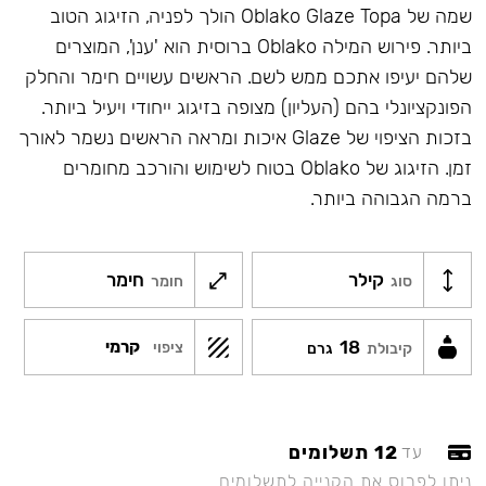
שמה של Oblako Glaze Topa הולך לפניה, הזיגוג הטוב
ביותר. פירוש המילה Oblako ברוסית הוא 'ענן', המוצרים
שלהם יעיפו אתכם ממש לשם. הראשים עשויים חימר והחלק
הפונקציונלי בהם (העליון) מצופה בזיגוג ייחודי ויעיל ביותר.
בזכות הציפוי של Glaze איכות ומראה הראשים נשמר לאורך
זמן. הזיגוג של Oblako בטוח לשימוש והורכב מחומרים
ברמה הגבוהה ביותר.
קילר
חימר
סוג
חומר
18
קרמי
ציפוי
קיבולת
גרם
12 תשלומים
עד
ניתן לפרוס את הקנייה לתשלומים