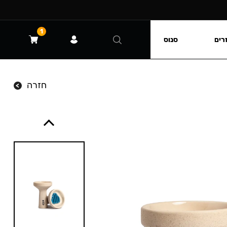
1
רים
סנוס
חזרה