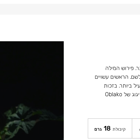
הטוב ביותר. פירוש המילה
ש לשם. הראשים עשויים
יל ביותר. בזכות
הציפוי של Glaze איכות ומראה הראשים נשמר לאורך זמן. הזיגוג של Oblako
18
קיבולת
גרם