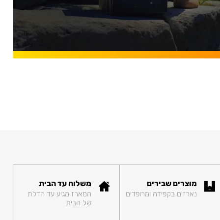
מוצרים שבירים
משלוח עד הבית
נארזים בקפידה ומרופדים
המארז מגיע עד הדלת
של הבית