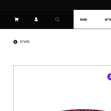
רים
סנוס
חזרה