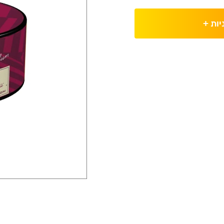
יות
+