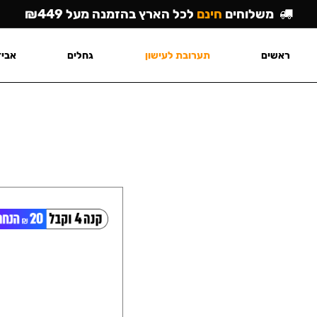
משלוחים
חינם
לכל הארץ בהזמנה מעל ₪449
ראשים
תערובת לעישון
גחלים
אביז