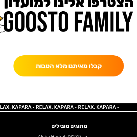
הצטרפו אלינו למועדון
כאן מקבלים יותר — הטבות, עדכונים והפתעות בלעדיות.
קבלו מאיתנו מלא הטבות
 KAPARA •
RELAX, KAPARA •
RELAX, KAPARA •
מתוגים מובילים
נרגילות Alpha Hookah