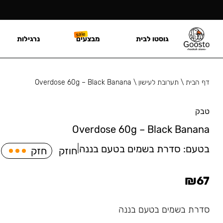
גוסטו לבית
מבצעים
נרגילות
דף הבית
\
תערובת לעישון
\
Overdose 60g – Black Banana
טבק
Overdose 60g – Black Banana
בטעם:
סדרת בשמים בטעם בננה
|
חוזק
חזק
₪
67
סדרת בשמים בטעם בננה