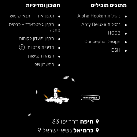
מתוגים מובילים
חשבון ומדיניות
נרגילות Alpha Hookah
תקנון אתר – תנאי שימוש
נרגילות Amy Deluxe
תקנון גיפטכארד – כרטיס
מתנה
HOOB
תקנון מועדון לקוחות
Conceptic Design
מדיניות פרטיות
?
DSH
הצהרת נגישות
החשבון שלי
חיפה
דרך יפו 33
כרמיאל
נשיאי ישראל 9