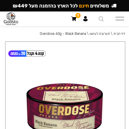
משלוחים
חינם
לכל הארץ בהזמנה מעל ₪449
1
דף הבית
\
תערובת לעישון
\
Overdose 60g – Black Banana