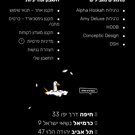
נרגילות Alpha Hookah
תקנון אתר – תנאי שימוש
נרגילות Amy Deluxe
תקנון גיפטכארד – כרטיס
מתנה
HOOB
תקנון מועדון לקוחות
Conceptic Design
מדיניות פרטיות
?
DSH
הצהרת נגישות
החשבון שלי
חיפה
דרך יפו 33
כרמיאל
נשיאי ישראל 9
תל אביב
יהודה הלוי 47