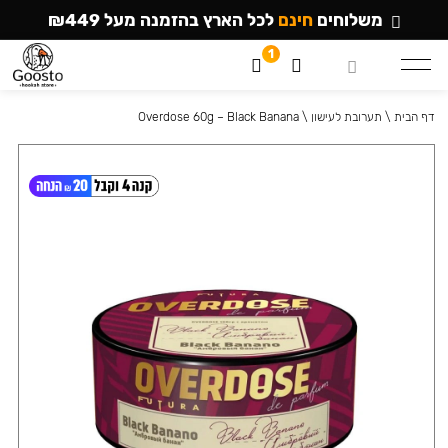
משלוחים
חינם
לכל הארץ בהזמנה מעל ₪449
1
דף הבית
\
תערובת לעישון
\
Overdose 60g – Black Banana