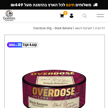
משלוחים
חינם
לכל הארץ בהזמנה מעל ₪449
1
דף הבית
\
תערובת לעישון
\
Overdose 60g – Black Banana