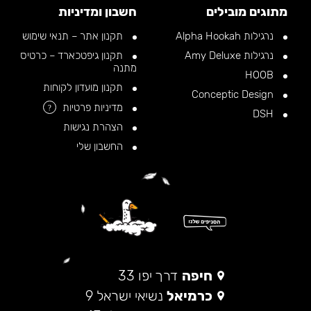
מתוגים מובילים
חשבון ומדיניות
נרגילות Alpha Hookah
תקנון אתר – תנאי שימוש
נרגילות Amy Deluxe
תקנון גיפטכארד – כרטיס
מתנה
HOOB
תקנון מועדון לקוחות
Conceptic Design
מדיניות פרטיות
?
DSH
הצהרת נגישות
החשבון שלי
חיפה
דרך יפו 33
כרמיאל
נשיאי ישראל 9