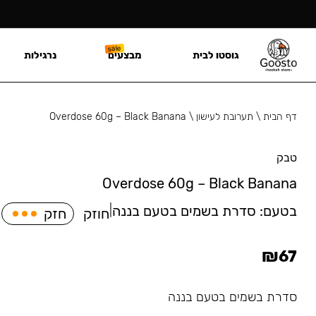
גוסטו לבית
מבצעים
נרגילות
דף הבית
\
תערובת לעישון
\
Overdose 60g – Black Banana
טבק
Overdose 60g – Black Banana
בטעם:
סדרת בשמים בטעם בננה
|
חוזק
חזק
₪
67
סדרת בשמים בטעם בננה