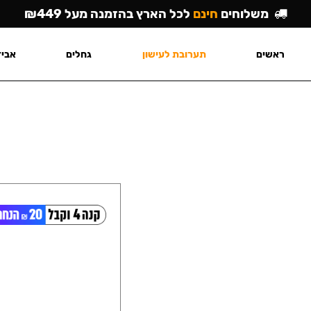
משלוחים
חינם
לכל הארץ בהזמנה מעל ₪449
ראשים
תערובת לעישון
גחלים
אביז