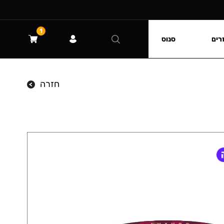
1
רים
סנוס
חזרה