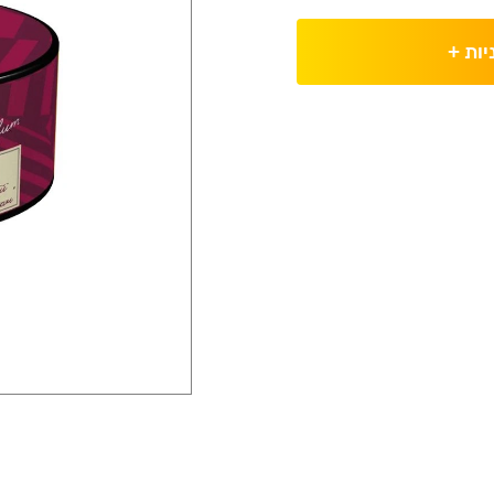
יות
+