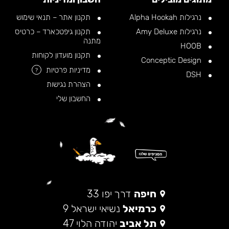
נרגילות Alpha Hookah
תקנון אתר – תנאי שימוש
נרגילות Amy Deluxe
תקנון גיפטכארד – כרטיס
מתנה
HOOB
תקנון מועדון לקוחות
Conceptic Design
מדיניות פרטיות
?
DSH
הצהרת נגישות
החשבון שלי
חיפה
דרך יפו 33
כרמיאל
נשיאי ישראל 9
תל אביב
יהודה הלוי 47