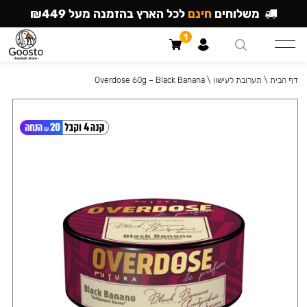
משלוחים
חינם
לכל הארץ בהזמנה מעל ₪449
1
דף הבית
\
תערובת לעישון
\
Overdose 60g – Black Banana