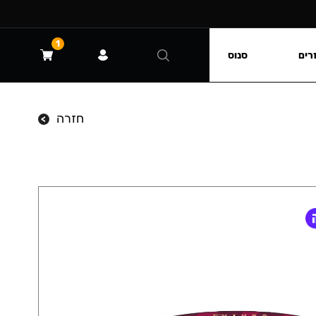
1
רים
סנוס
חזרה