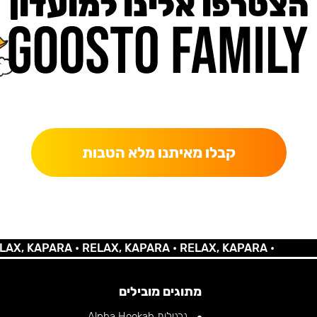
הצטרפו אלינו למועדון
כאן מקבלים יותר — הטבות, עדכונים והפתעות בלעדיות.
קבלו מאיתנו מלא הטבות
 KAPARA •
RELAX, KAPARA •
RELAX, KAPARA •
מתוגים מובילים
נרגילות Alpha Hookah