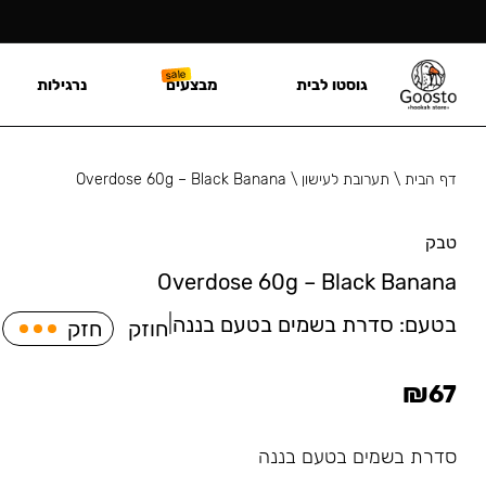
גוסטו לבית
מבצעים
נרגילות
דף הבית
\
תערובת לעישון
\
Overdose 60g – Black Banana
טבק
Overdose 60g – Black Banana
בטעם:
סדרת בשמים בטעם בננה
|
חוזק
חזק
₪
67
סדרת בשמים בטעם בננה