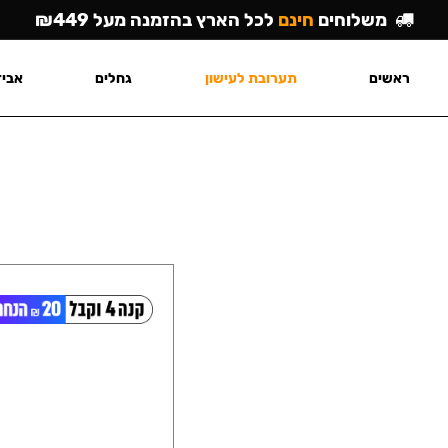
משלוחים
חינם
לכל הארץ בהזמנה מעל ₪449
ראשים
תערובת לעישון
גחלים
אביז