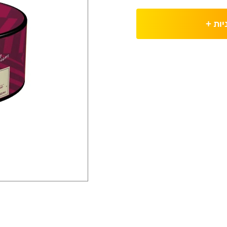
יות
+