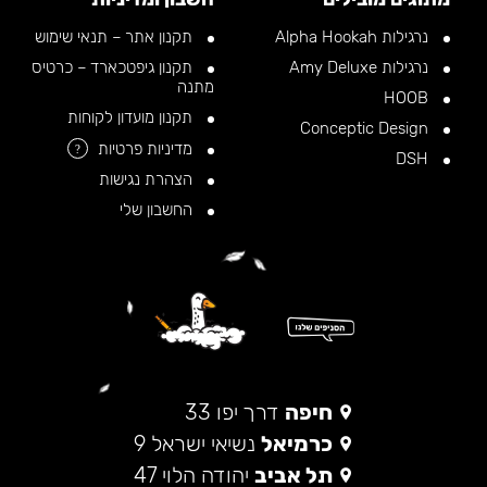
נרגילות Alpha Hookah
תקנון אתר – תנאי שימוש
נרגילות Amy Deluxe
תקנון גיפטכארד – כרטיס
מתנה
HOOB
תקנון מועדון לקוחות
Conceptic Design
מדיניות פרטיות
?
DSH
הצהרת נגישות
החשבון שלי
חיפה
דרך יפו 33
כרמיאל
נשיאי ישראל 9
תל אביב
יהודה הלוי 47