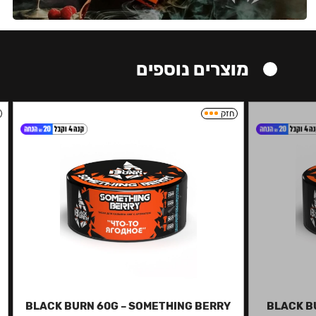
מוצרים נוספים
חזק
BLACK BURN 60G – SOMETHING BERRY
BLACK B