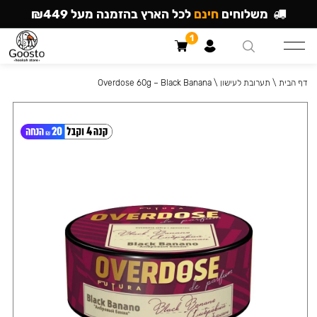
משלוחים
חינם
לכל הארץ בהזמנה מעל ₪449
1
דף הבית
\
תערובת לעישון
\
Overdose 60g – Black Banana