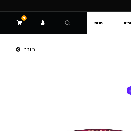
1
רים
סנוס
חזרה