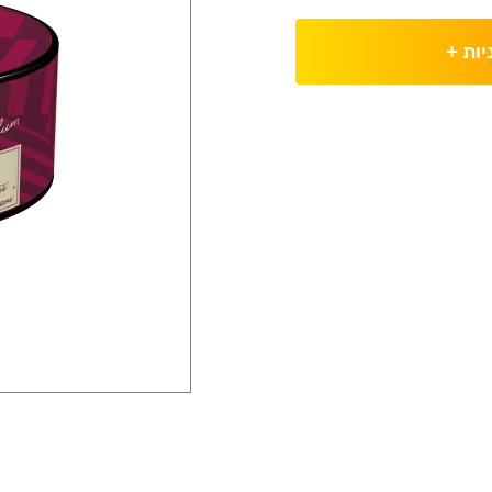
יות
+