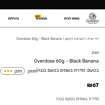
גוסטו לבית
מבצעים
נרגילות
דף הבית
\
תערובת לעישון
\
Overdose 60g – Black Banana
טבק
Overdose 60g – Black Banana
בטעם:
סדרת בשמים בטעם בננה
|
חוזק
חזק
₪
67
סדרת בשמים בטעם בננה