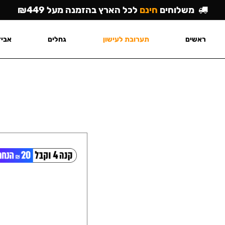
משלוחים
חינם
לכל הארץ בהזמנה מעל ₪449
ראשים
תערובת לעישון
גחלים
אביז