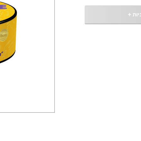
יות
+