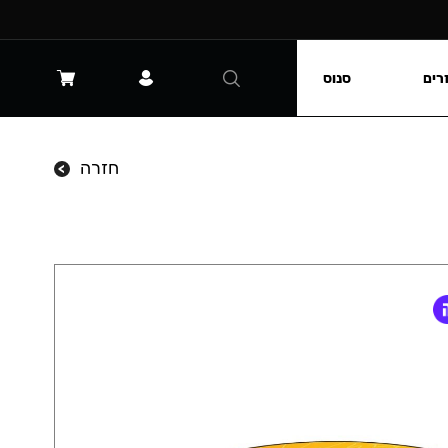
רים
סנוס
חזרה