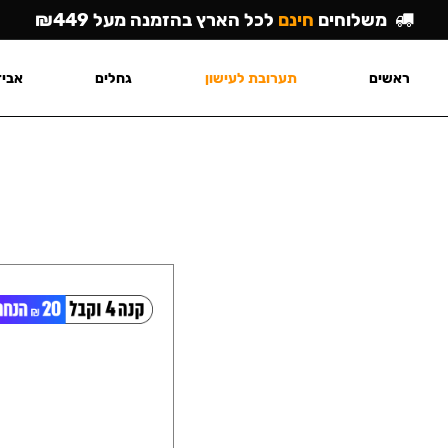
משלוחים
חינם
לכל הארץ בהזמנה מעל ₪449
ראשים
תערובת לעישון
גחלים
אביז