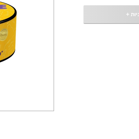
יות
+