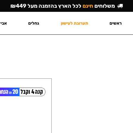
משלוחים
חינם
לכל הארץ בהזמנה מעל ₪449
ראשים
תערובת לעישון
גחלים
אביז