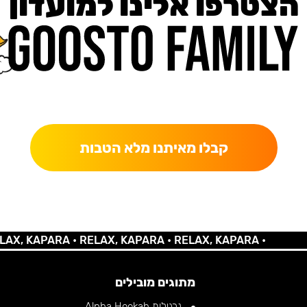
הצטרפו אלינו למועדון
כאן מקבלים יותר — הטבות, עדכונים והפתעות בלעדיות.
קבלו מאיתנו מלא הטבות
 KAPARA •
RELAX, KAPARA •
RELAX, KAPARA •
מתוגים מובילים
נרגילות Alpha Hookah