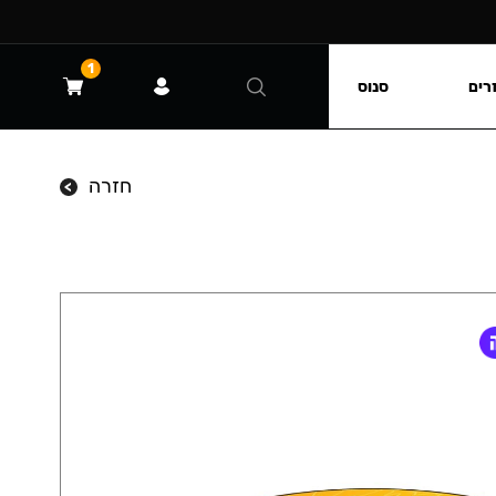
1
רים
סנוס
חזרה