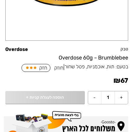
טבק
Overdose
Overdose 60g – Brumblebee
בטעם:
תות, אוכמניות, פטל שחור
|
חוזק
חזק
₪
67
הוספה לעגלת קניות
+
-
1
+