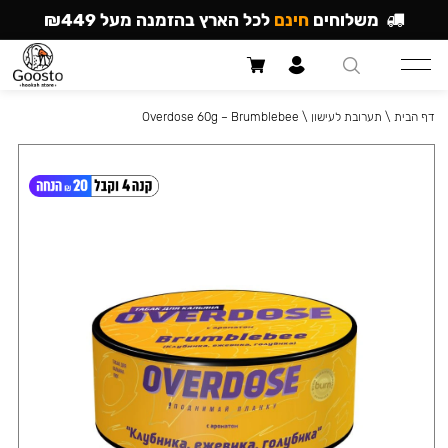
משלוחים
חינם
לכל הארץ בהזמנה מעל ₪449
דף הבית
\
תערובת לעישון
\
Overdose 60g – Brumblebee