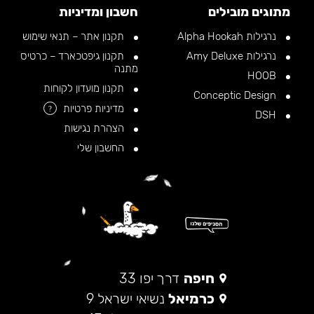
מתוגים מובילים
חשבון ומדיניות
נרגילות Alpha Hookah
תקנון אתר – תנאי שימוש
נרגילות Amy Deluxe
תקנון גיפטכארד – כרטיס
מתנה
HOOB
תקנון מועדון לקוחות
Conceptic Design
מדיניות פרטיות
?
DSH
הצהרת נגישות
החשבון שלי
חיפה
דרך יפו 33
כרמיאל
נשיאי ישראל 9