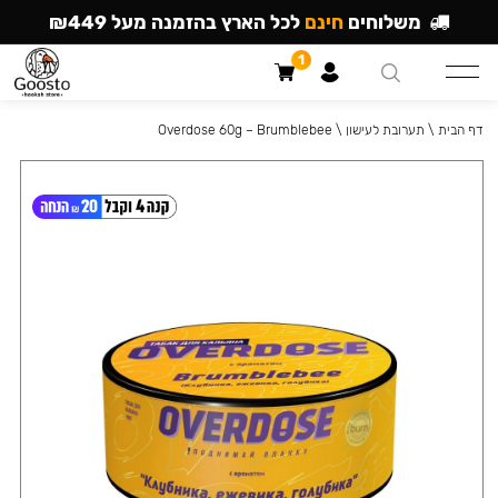
משלוחים
חינם
לכל הארץ בהזמנה מעל ₪449
1
דף הבית
\
תערובת לעישון
\
Overdose 60g – Brumblebee