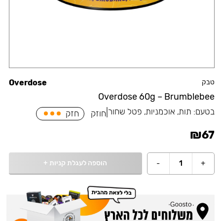
טבק
Overdose
Overdose 60g – Brumblebee
בטעם:
תות, אוכמניות, פטל שחור
|
חוזק
חזק
₪
67
הוספה לעגלת קניות
+
-
1
+