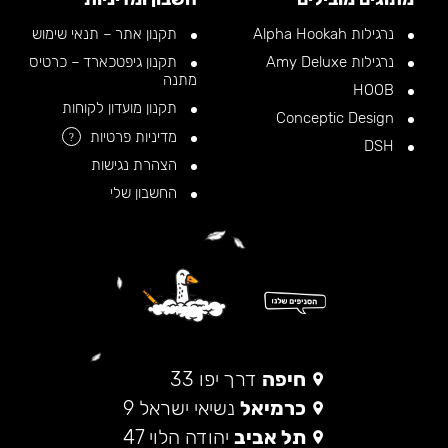
נרגילות Alpha Hookah
תקנון אתר – תנאי שימוש
נרגילות Amy Deluxe
תקנון גיפטכארד – כרטיס
מתנה
HOOB
תקנון מועדון לקוחות
Conceptic Design
מדיניות פרטיות
?
DSH
הצהרת נגישות
החשבון שלי
חיפה
דרך יפו 33
כרמיאל
נשיאי ישראל 9
תל אביב
יהודה הלוי 47