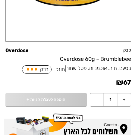
טבק
Overdose
Overdose 60g – Brumblebee
בטעם:
תות, אוכמניות, פטל שחור
|
חוזק
חזק
₪
67
הוספה לעגלת קניות
+
-
1
+