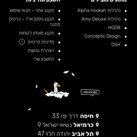
נרגילות Alpha Hookah
תקנון אתר – תנאי שימוש
נרגילות Amy Deluxe
תקנון גיפטכארד – כרטיס
מתנה
HOOB
תקנון מועדון לקוחות
Conceptic Design
מדיניות פרטיות
?
DSH
הצהרת נגישות
החשבון שלי
חיפה
דרך יפו 33
כרמיאל
נשיאי ישראל 9
תל אביב
יהודה הלוי 47