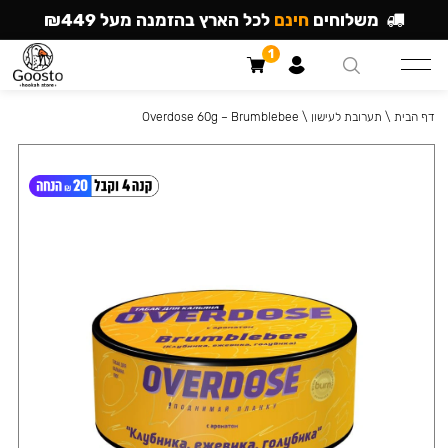
משלוחים
חינם
לכל הארץ בהזמנה מעל ₪449
1
דף הבית
\
תערובת לעישון
\
Overdose 60g – Brumblebee