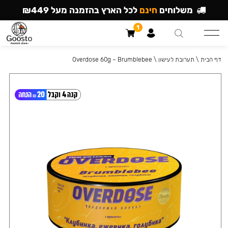
משלוחים
חינם
לכל הארץ בהזמנה מעל ₪449
1
דף הבית
\
תערובת לעישון
\
Overdose 60g – Brumblebee