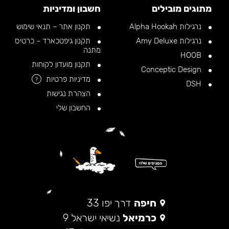
מתוגים מובילים
חשבון ומדיניות
נרגילות Alpha Hookah
תקנון אתר – תנאי שימוש
נרגילות Amy Deluxe
תקנון גיפטכארד – כרטיס
מתנה
HOOB
תקנון מועדון לקוחות
Conceptic Design
מדיניות פרטיות
?
DSH
הצהרת נגישות
החשבון שלי
חיפה
דרך יפו 33
כרמיאל
נשיאי ישראל 9