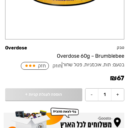
טבק
Overdose
Overdose 60g – Brumblebee
בטעם:
תות, אוכמניות, פטל שחור
|
חוזק
חזק
₪
67
הוספה לעגלת קניות
+
-
1
+