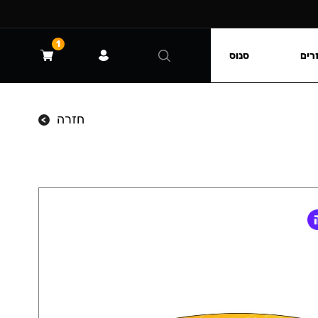
1
רים
סנוס
חזרה