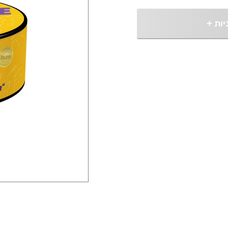
יות
+