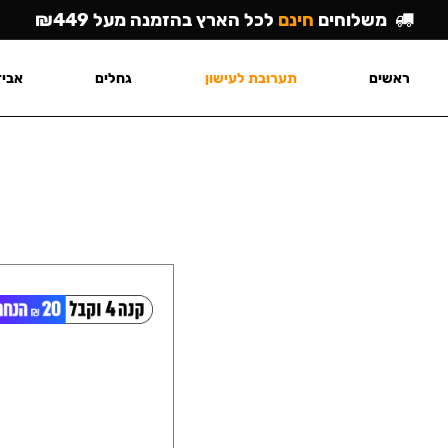
משלוחים
חינם
לכל הארץ בהזמנה מעל ₪449
ראשים
תערובת לעישון
גחלים
אביז