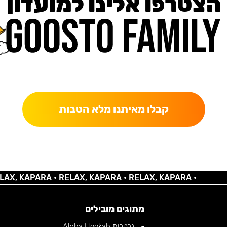
הצטרפו אלינו למועדון
כאן מקבלים יותר — הטבות, עדכונים והפתעות בלעדיות.
קבלו מאיתנו מלא הטבות
 KAPARA •
RELAX, KAPARA •
RELAX, KAPARA •
מתוגים מובילים
נרגילות Alpha Hookah