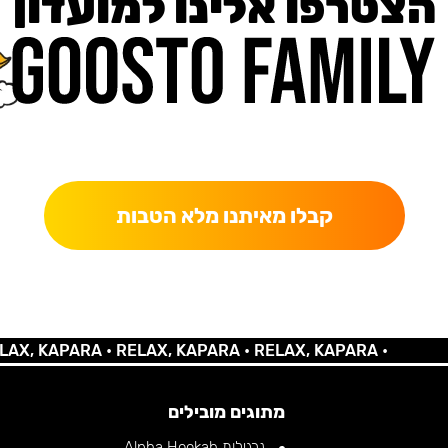
הצטרפו אלינו למועדון
כאן מקבלים יותר — הטבות, עדכונים והפתעות בלעדיות.
קבלו מאיתנו מלא הטבות
 KAPARA •
RELAX, KAPARA •
RELAX, KAPARA •
מתוגים מובילים
נרגילות Alpha Hookah