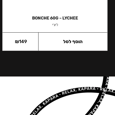
BONCHE 60G – LYCHEE
ליצ׳י
הוסף לסל
149
₪