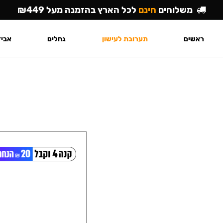
משלוחים
חינם
לכל הארץ בהזמנה מעל ₪449
ראשים
תערובת לעישון
גחלים
אביז