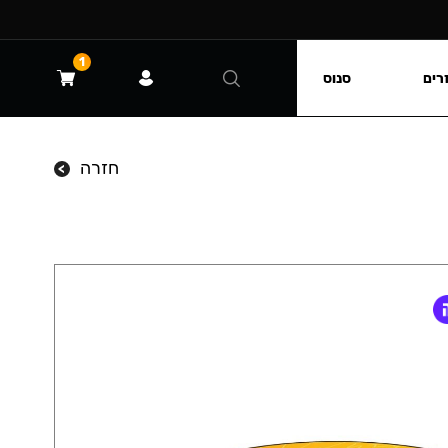
1
רים
סנוס
חזרה