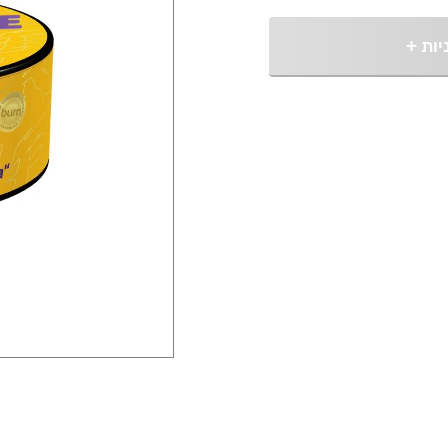
יות
+