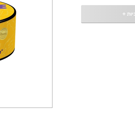
יות
+