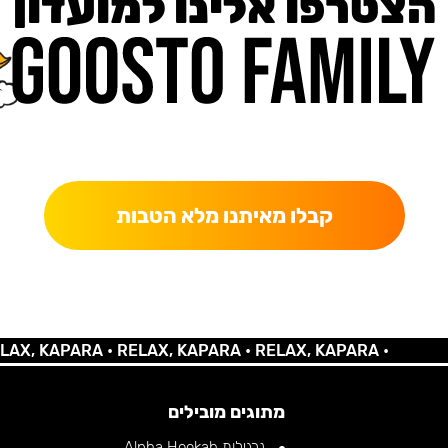
הצטרפו אלינו למועדון
כאן מקבלים יותר — הטבות, עדכונים והפתעות בלעדיות.
קבלו מאיתנו מלא הטבות
 KAPARA •
RELAX, KAPARA •
RELAX, KAPARA •
מתוגים מובילים
נרגילות Alpha Hookah