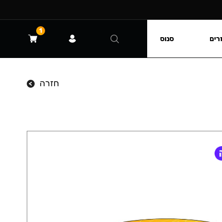
1
רים
סנוס
חזרה