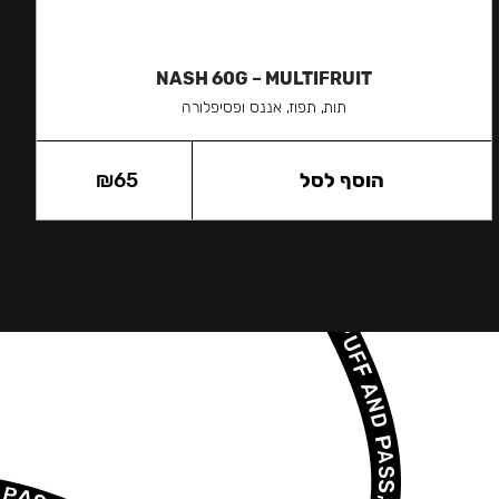
NASH 60G – MULTIFRUIT
תות, תפוז, אננס ופסיפלורה
הוסף לסל
65
₪