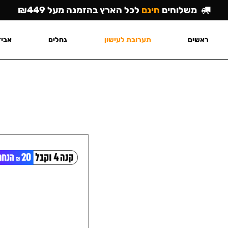
משלוחים
חינם
לכל הארץ בהזמנה מעל ₪449
ראשים
תערובת לעישון
גחלים
אביז