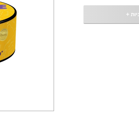
יות
+