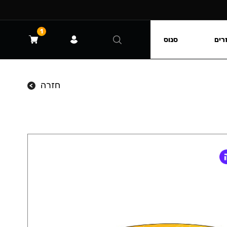
1
רים
סנוס
חזרה