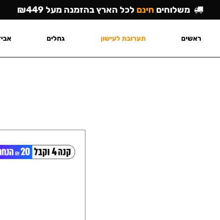
משלוחים
חינם
לכל הארץ בהזמנה מעל ₪449
ראשים
תערובת לעישון
גחלים
אביז