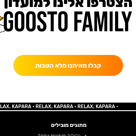
הצטרפו אלינו למועדון
כאן מקבלים יותר — הטבות, עדכונים והפתעות בלעדיות.
קבלו מאיתנו מלא הטבות
 KAPARA •
RELAX, KAPARA •
RELAX, KAPARA •
מתוגים מובילים
נרגילות Alpha Hookah