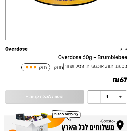
טבק
Overdose
Overdose 60g – Brumblebee
בטעם:
תות, אוכמניות, פטל שחור
|
חוזק
חזק
₪
67
הוספה לעגלת קניות
+
-
1
+