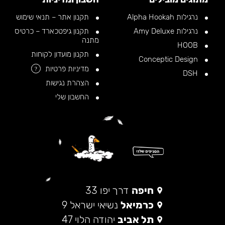
נרגילות Alpha Hookah
תקנון אתר – תנאי שימוש
נרגילות Amy Deluxe
תקנון גיפטכארד – כרטיס
מתנה
HOOB
תקנון מועדון לקוחות
Conceptic Design
מדיניות פרטיות
?
DSH
הצהרת נגישות
החשבון שלי
חיפה
דרך יפו 33
כרמיאל
נשיאי ישראל 9
תל אביב
יהודה הלוי 47