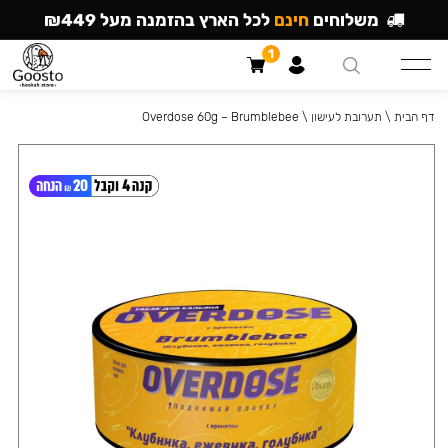
משלוחים
חינם
לכל הארץ בהזמנה מעל ₪449
1
דף הבית
\
תערובת לעישון
\
Overdose 60g – Brumblebee