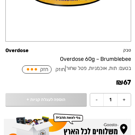
טבק
Overdose
Overdose 60g – Brumblebee
בטעם:
תות, אוכמניות, פטל שחור
|
חוזק
חזק
₪
67
הוספה לעגלת קניות
+
-
1
+