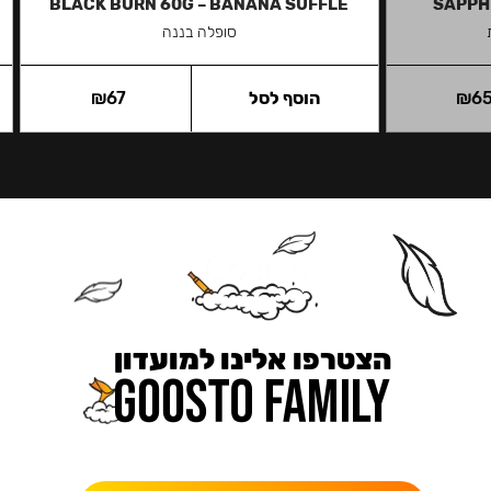
BLACK BURN 60G – BANANA SUFFLE
SAPPH
סופלה בננה
6
₪
הוסף לסל
67
₪
הצטרפו אלינו למועדון
כאן מקבלים יותר — הטבות, עדכונים והפתעות בלעדיות.