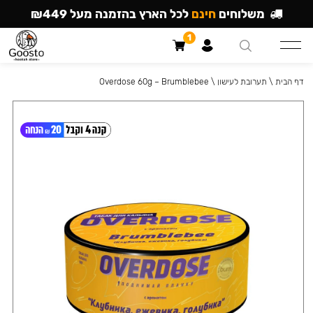
משלוחים
חינם
לכל הארץ בהזמנה מעל ₪449
1
דף הבית
\
תערובת לעישון
\
Overdose 60g – Brumblebee