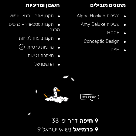
מתוגים מובילים
חשבון ומדיניות
נרגילות Alpha Hookah
תקנון אתר – תנאי שימוש
נרגילות Amy Deluxe
תקנון גיפטכארד – כרטיס
מתנה
HOOB
תקנון מועדון לקוחות
Conceptic Design
מדיניות פרטיות
?
DSH
הצהרת נגישות
החשבון שלי
חיפה
דרך יפו 33
כרמיאל
נשיאי ישראל 9