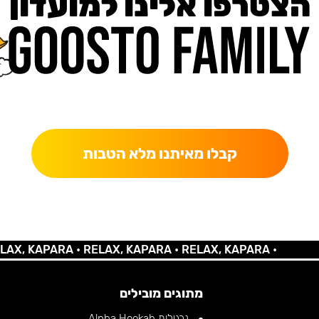
הצטרפו אלינו למועדון
כאן מקבלים יותר — הטבות, עדכונים והפתעות בלעדיות.
קבלו מאיתנו מלא הטבות
 KAPARA •
RELAX, KAPARA •
RELAX, KAPARA •
מתוגים מובילים
נרגילות Alpha Hookah