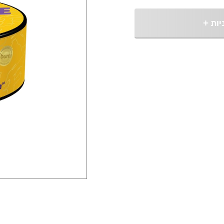
יות
+