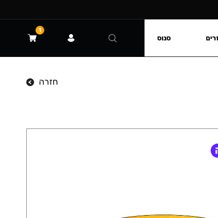
1
רים
סנוס
חזרה