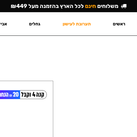
משלוחים
חינם
לכל הארץ בהזמנה מעל ₪449
ראשים
תערובת לעישון
גחלים
אביז