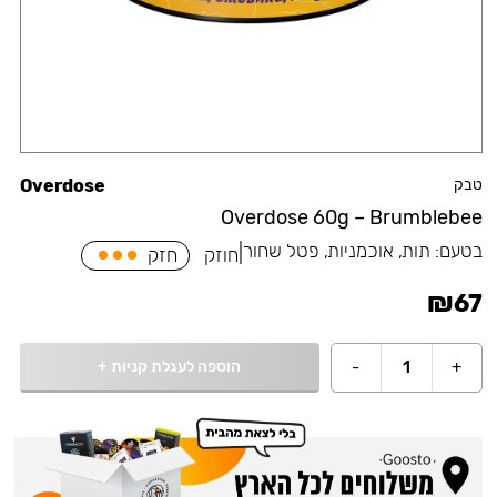
טבק
Overdose
Overdose 60g – Brumblebee
בטעם:
תות, אוכמניות, פטל שחור
|
חוזק
חזק
₪
67
הוספה לעגלת קניות
+
-
1
+