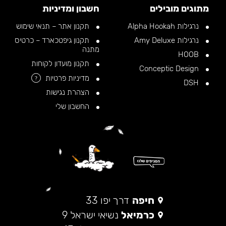
מתוגים מובילים
חשבון ומדיניות
נרגילות Alpha Hookah
תקנון אתר – תנאי שימוש
נרגילות Amy Deluxe
תקנון גיפטכארד – כרטיס
מתנה
HOOB
תקנון מועדון לקוחות
Conceptic Design
מדיניות פרטיות
?
DSH
הצהרת נגישות
החשבון שלי
חיפה
דרך יפו 33
כרמיאל
נשיאי ישראל 9