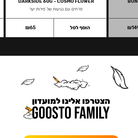
DARKSIDE 60G – COSMO FLOWER
BON
פרחים עם נגיעות של פירות יער
14
₪
הוסף לסל
65
₪
הצטרפו אלינו למועדון
כאן מקבלים יותר — הטבות, עדכונים והפתעות בלעדיות.