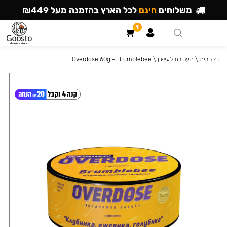
משלוחים
חינם
לכל הארץ בהזמנה מעל ₪449
1
דף הבית
\
תערובת לעישון
\
Overdose 60g – Brumblebee