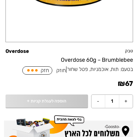
טבק
Overdose
Overdose 60g – Brumblebee
בטעם:
תות, אוכמניות, פטל שחור
|
חוזק
חזק
₪
67
הוספה לעגלת קניות
+
-
1
+