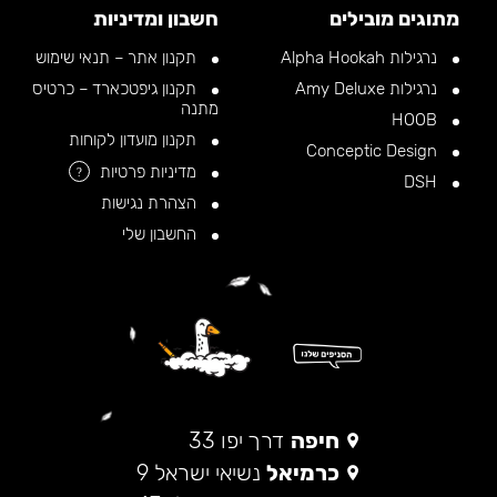
מתוגים מובילים
חשבון ומדיניות
נרגילות Alpha Hookah
תקנון אתר – תנאי שימוש
נרגילות Amy Deluxe
תקנון גיפטכארד – כרטיס
מתנה
HOOB
תקנון מועדון לקוחות
Conceptic Design
מדיניות פרטיות
?
DSH
הצהרת נגישות
החשבון שלי
חיפה
דרך יפו 33
כרמיאל
נשיאי ישראל 9