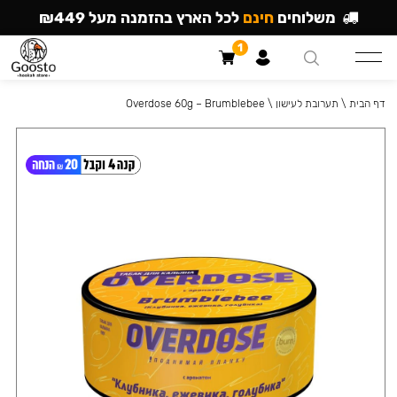
משלוחים
חינם
לכל הארץ בהזמנה מעל ₪449
1
דף הבית
\
תערובת לעישון
\
Overdose 60g – Brumblebee