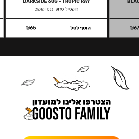
DARKSIDE 60G – TROPIC RAY
BLAC
קוקטייל טרופי ננס וקוקוס
6
₪
הוסף לסל
65
₪
הצטרפו אלינו למועדון
כאן מקבלים יותר — הטבות, עדכונים והפתעות בלעדיות.