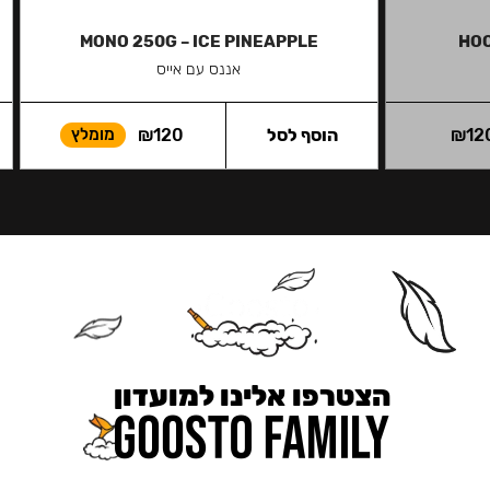
MONO 250G – ICE PINEAPPLE
HOO
אננס עם אייס
12
₪
הוסף לסל
120
₪
מומלץ
הצטרפו אלינו למועדון
כאן מקבלים יותר — הטבות, עדכונים והפתעות בלעדיות.