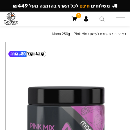
משלוחים
חינם
לכל הארץ בהזמנה מעל ₪449
1
דף הבית
\
תערובת לעישון
\
Mono 250g – Pink Mix