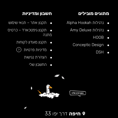
מתוגים מובילים
חשבון ומדיניות
נרגילות Alpha Hookah
תקנון אתר – תנאי שימוש
נרגילות Amy Deluxe
תקנון גיפטכארד – כרטיס
מתנה
HOOB
תקנון מועדון לקוחות
Conceptic Design
מדיניות פרטיות
?
DSH
הצהרת נגישות
החשבון שלי
חיפה
דרך יפו 33