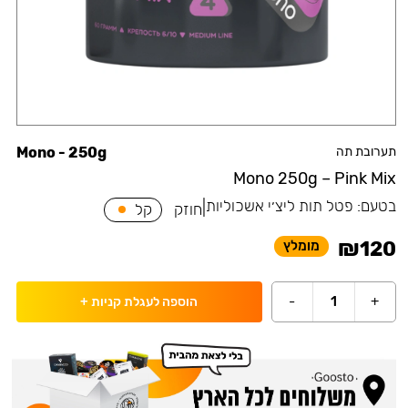
תערובת תה
Mono - 250g
Mono 250g – Pink Mix
בטעם:
פטל תות ליצ׳י אשכוליות
|
חוזק
קל
₪
120
מומלץ
-
1
+
הוספה לעגלת קניות
+