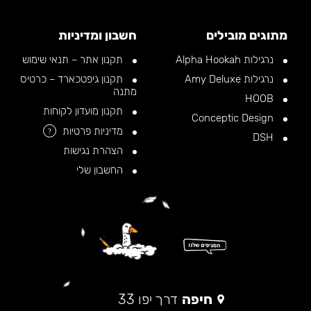
מתוגים מובילים
חשבון ומדיניות
נרגילות Alpha Hookah
תקנון אתר – תנאי שימוש
נרגילות Amy Deluxe
תקנון גיפטכארד – כרטיס
מתנה
HOOB
תקנון מועדון לקוחות
Conceptic Design
מדיניות פרטיות
?
DSH
הצהרת נגישות
החשבון שלי
חיפה
דרך יפו 33