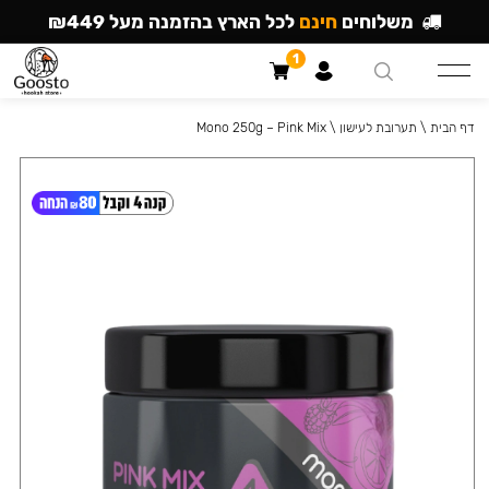
משלוחים
חינם
לכל הארץ בהזמנה מעל ₪449
1
דף הבית
\
תערובת לעישון
\
Mono 250g – Pink Mix