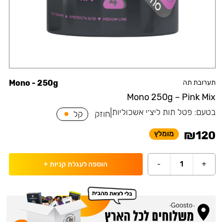
תערובת תה
Mono - 250g
Mono 250g – Pink Mix
בטעם:
פטל תות ליצ׳י אשכוליות
|
חוזק
קל
₪
120
מומלץ
-
1
+
הוספה לעגלת קניות
+