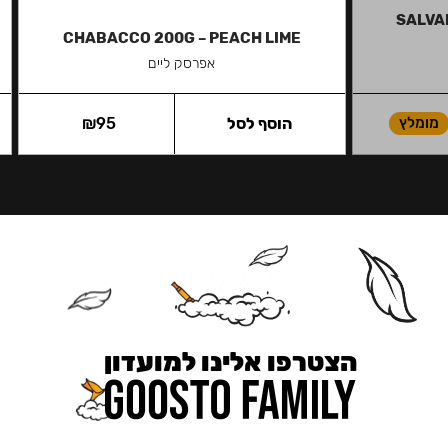
SALVAD
CHABACCO 200G – PEACH LIME
אפרסק ליים
מומלץ
הוסף לסל
95
₪
הצטרפו אלינו למועדון
כאן מקבלים יותר — הטבות, עדכונים והפתעות בלעדיות.