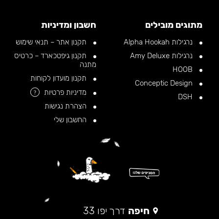
מתוגים מובילים
חשבון ומדיניות
נרגילות Alpha Hookah
תקנון אתר – תנאי שימוש
נרגילות Amy Deluxe
תקנון גיפטכארד – כרטיס
מתנה
HOOB
תקנון מועדון לקוחות
Conceptic Design
מדיניות פרטיות
?
DSH
הצהרת נגישות
החשבון שלי
חיפה
דרך יפו 33