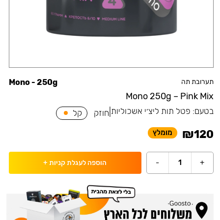
תערובת תה
Mono - 250g
Mono 250g – Pink Mix
בטעם:
פטל תות ליצ׳י אשכוליות
|
חוזק
קל
₪
120
מומלץ
-
1
+
הוספה לעגלת קניות
+