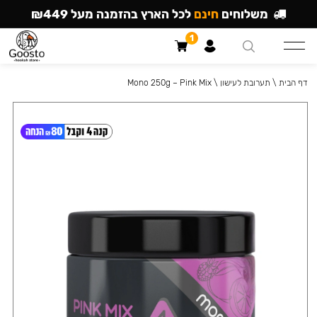
משלוחים
חינם
לכל הארץ בהזמנה מעל ₪449
1
דף הבית
\
תערובת לעישון
\
Mono 250g – Pink Mix