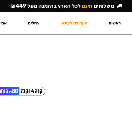
משלוחים
חינם
לכל הארץ בהזמנה מעל ₪449
ראשים
תערובת לעישון
גחלים
אביז