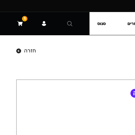
1
רים
סנוס
חזרה