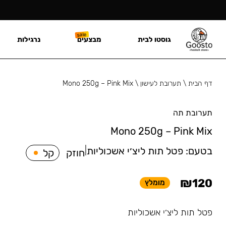
גוסטו לבית
מבצעים
נרגילות
דף הבית
\
תערובת לעישון
\
Mono 250g – Pink Mix
תערובת תה
Mono 250g – Pink Mix
בטעם:
פטל תות ליצ׳י אשכוליות
|
חוזק
קל
₪
120
מומלץ
פטל תות ליצ׳י אשכוליות