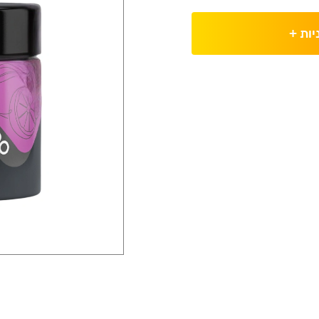
יות
+