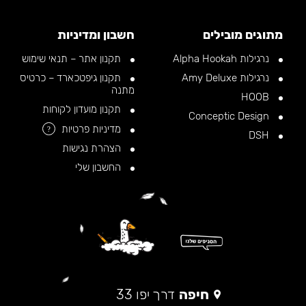
מתוגים מובילים
חשבון ומדיניות
נרגילות Alpha Hookah
תקנון אתר – תנאי שימוש
נרגילות Amy Deluxe
תקנון גיפטכארד – כרטיס
מתנה
HOOB
תקנון מועדון לקוחות
Conceptic Design
מדיניות פרטיות
?
DSH
הצהרת נגישות
החשבון שלי
חיפה
דרך יפו 33