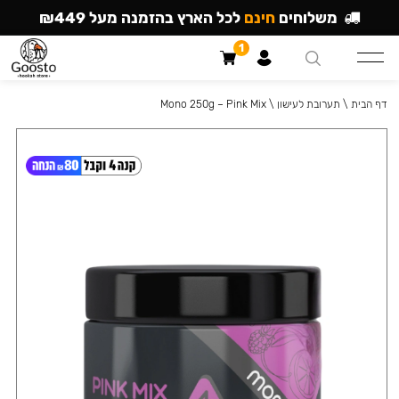
משלוחים
חינם
לכל הארץ בהזמנה מעל ₪449
1
דף הבית
\
תערובת לעישון
\
Mono 250g – Pink Mix