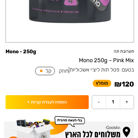
תערובת תה
Mono - 250g
Mono 250g – Pink Mix
בטעם:
פטל תות ליצ׳י אשכוליות
|
חוזק
קל
₪
120
מומלץ
-
1
+
הוספה לעגלת קניות
+