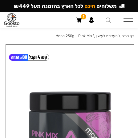
משלוחים
חינם
לכל הארץ בהזמנה מעל ₪449
1
דף הבית
\
תערובת לעישון
\
Mono 250g – Pink Mix