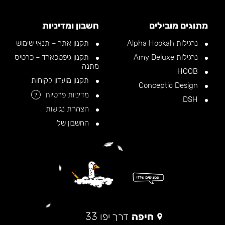
מתוגים מובילים
חשבון ומדיניות
נרגילות Alpha Hookah
תקנון אתר – תנאי שימוש
נרגילות Amy Deluxe
תקנון גיפטכארד – כרטיס
מתנה
HOOB
תקנון מועדון לקוחות
Conceptic Design
מדיניות פרטיות
?
DSH
הצהרת נגישות
החשבון שלי
חיפה
דרך יפו 33