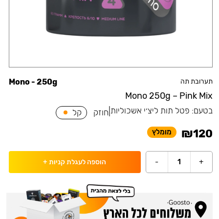
תערובת תה
Mono - 250g
Mono 250g – Pink Mix
בטעם:
פטל תות ליצ׳י אשכוליות
|
חוזק
קל
₪
120
מומלץ
-
1
+
הוספה לעגלת קניות
+