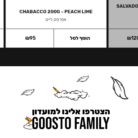
SALVADOR
CHABACCO 200G – PEACH LIME
אפרסק ליים
12
₪
הוסף לסל
95
₪
הצטרפו אלינו למועדון
כאן מקבלים יותר — הטבות, עדכונים והפתעות בלעדיות.