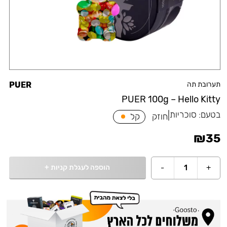
תערובת תה
PUER
PUER 100g – Hello Kitty
בטעם:
סוכריות
|
חוזק
קל
₪
35
הוספה לעגלת קניות
+
-
1
+