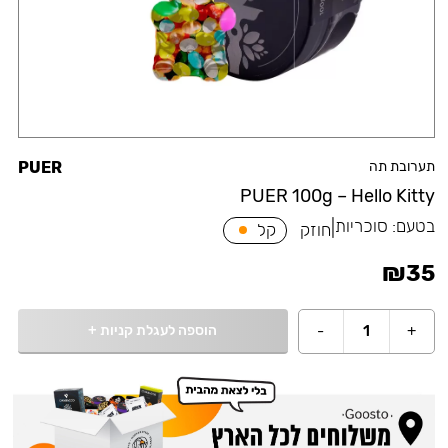
תערובת תה
PUER
PUER 100g – Hello Kitty
בטעם:
סוכריות
|
חוזק
קל
₪
35
הוספה לעגלת קניות
+
-
1
+