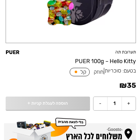
תערובת תה
PUER
PUER 100g – Hello Kitty
בטעם:
סוכריות
|
חוזק
קל
₪
35
הוספה לעגלת קניות
+
-
1
+