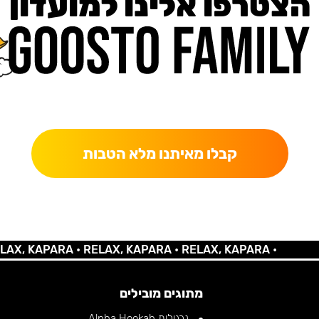
הצטרפו אלינו למועדון
כאן מקבלים יותר — הטבות, עדכונים והפתעות בלעדיות.
קבלו מאיתנו מלא הטבות
 KAPARA •
RELAX, KAPARA •
RELAX, KAPARA •
מתוגים מובילים
נרגילות Alpha Hookah