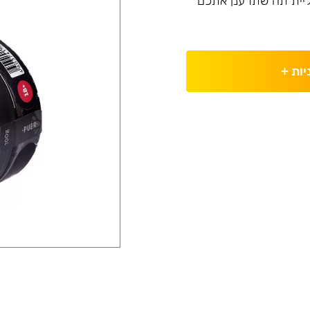
בליית תה שתרענן אתכם
יות
+