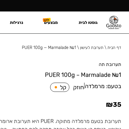
גוסטו לבית
מבצעים
נרגילות
דף הבית
\
תערובת לעישון
\
PUER 100g — Marmalade №1
תערובת תה
PUER 100g – Marmalade №1
בטעם:
מרמלדה
|
חוזק
קל
₪
35
תערובת בטעם מרמלדה מתוקה. PUER 