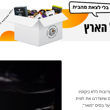
רובות ללא ניקוטין
ני הקרוי ״פואר״. בסדרה קיימים 22 טעמים שישדרגו את חווית
ל בסיס ״פואר״.