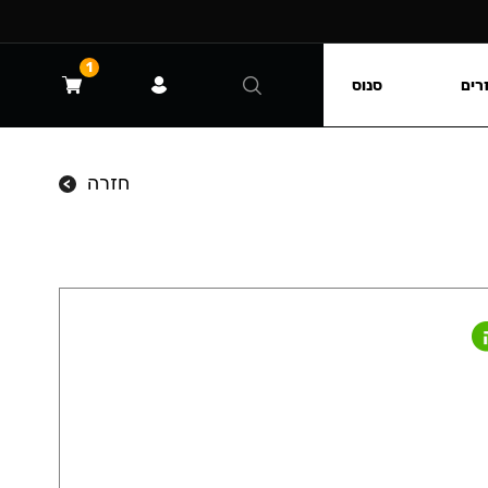
1
רים
סנוס
חזרה