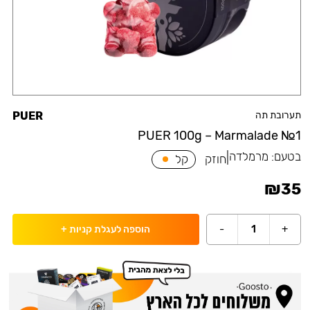
תערובת תה
PUER
PUER 100g – Marmalade №1
בטעם:
מרמלדה
|
חוזק
קל
₪
35
-
1
+
הוספה לעגלת קניות
+