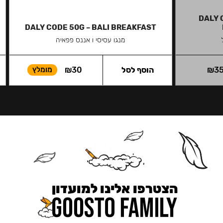
DALY 
DALY CODE 50G – BALI BREAKFAST
מנגו עסיסי ו אננס פפאיה
3
₪
הוסף לסל
30
₪
מומלץ
הצטרפו אלינו למועדון