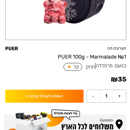
תערובת תה
PUER
PUER 100g – Marmalade №1
בטעם:
מרמלדה
|
חוזק
קל
₪
35
-
1
+
הוספה לעגלת קניות
+