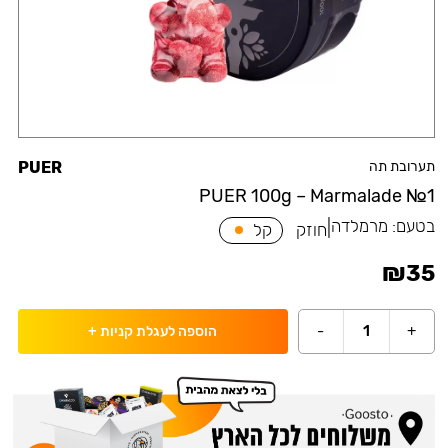
תערובת תה
PUER
PUER 100g – Marmalade №1
בטעם:
מרמלדה
|
חוזק
קל
₪
35
-
1
+
הוספה לעגלת קניות
+